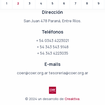
1
2
3
4
5
6
7
8
9
Dirección
San Juan 478
Paraná, Entre Ríos.
Teléfonos
+ 54 0343 4223021
+ 54 343 543 9148
+ 54 343 4223035
E-mails
coer@coer.org.ar
tesoreria@coer.org.ar
© 2024 un desarrollo de
Creaktiva
.