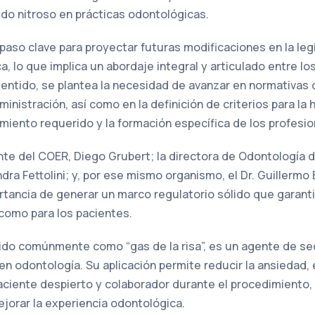
do nitroso en prácticas odontológicas.
paso clave para proyectar futuras modificaciones en la leg
a, lo que implica un abordaje integral y articulado entre l
sentido, se plantea la necesidad de avanzar en normativas 
ministración, así como en la definición de criterios para la 
amiento requerido y la formación específica de los profesio
ente del COER, Diego Grubert; la directora de Odontología d
andra Fettolini; y, por ese mismo organismo, el Dr. Guillerm
ortancia de generar un marco regulatorio sólido que garant
 como para los pacientes.
cido comúnmente como “gas de la risa”, es un agente de s
n odontología. Su aplicación permite reducir la ansiedad, 
aciente despierto y colaborador durante el procedimiento,
ejorar la experiencia odontológica.